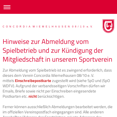
C O N C O R D I A W I E M E L H A U S E N 0 8 / 1 0 e. V.
Hinweise zur Abmeldung vom
Spielbetrieb und zur Kündigung der
Mitgliedschaft in unserem Sportverein
Zur Abmeldung vom Spielbetrieb ist es zwingend erforderlich, dass
dieses dem Verein Concordia Wiemelhausen 08/10 e. V.
mittels
Einschreibepostkarte
zugestellt wird (siehe SpO und JSpO
WDFV). Aufgrund der verbandsseitigen Vorschriften dürfen wir
Emails, Briefe sowie nicht per Einschreiben eingesendete
Postkarten etc.
nicht
berücksichtigen.
Ferner können ausschließlich Abmeldungen bearbeitet werden, die
im offiziellen Vereinspostfach eingegangen sind. Alle anderen