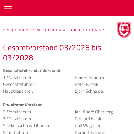
C O N C O R D I A W I E M E L H A U S E N 0 8 / 1 0 e. V.
Gesamtvorstand 03/2026 bis
03/2028
Geschäftsführender Vorstand
1. Vorsitzender:
Heiner Hanefeld
Geschäftsführer:
Peter Krolak
Hauptkassierer:
Björn Schneider
Erweiteter Vorstand
2. Vorsitzender:
Jan-André Oberberg
3. Vorsitzender:
Gerhard Isaak
Spielausschuss-Obmann:
Rolf Wagener
Schriftführer:
Norbert Schwan