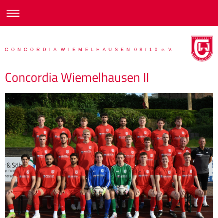
C O N C O R D I A W I E M E L H A U S E N 0 8 / 1 0 e. V.
Concordia Wiemelhausen II