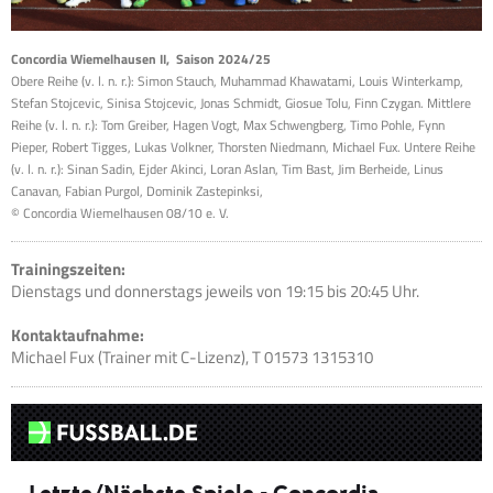
Concordia Wiemelhausen II, Saison 2024/25
Obere Reihe (v. l. n. r.): Simon Stauch, Muhammad Khawatami, Louis Winterkamp,
Stefan Stojcevic, Sinisa Stojcevic, Jonas Schmidt, Giosue Tolu, Finn Czygan. Mittlere
Reihe (v. l. n. r.): Tom Greiber, Hagen Vogt, Max Schwengberg, Timo Pohle, Fynn
Pieper, Robert Tigges, Lukas Volkner, Thorsten Niedmann, Michael Fux. Untere Reihe
(v. l. n. r.): Sinan Sadin, Ejder Akinci, Loran Aslan, Tim Bast, Jim Berheide, Linus
Canavan, Fabian Purgol, Dominik Zastepinksi,
© Concordia Wiemelhausen 08/10 e. V.
Trainingszeiten:
Dienstags und donnerstags jeweils von 19:15 bis 20:45 Uhr.
Kontaktaufnahme:
Michael Fux (Trainer mit C-Lizenz), T 01573 1315310