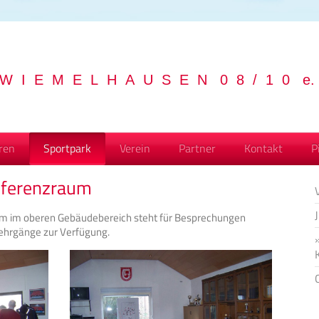
 I E M E L H A U S E N 0 8 / 1 0 e. 
ren
Sportpark
Verein
Partner
Kontakt
P
nferenzraum
m im oberen Gebäudebereich steht für Besprechungen
lehrgänge zur Verfügung.