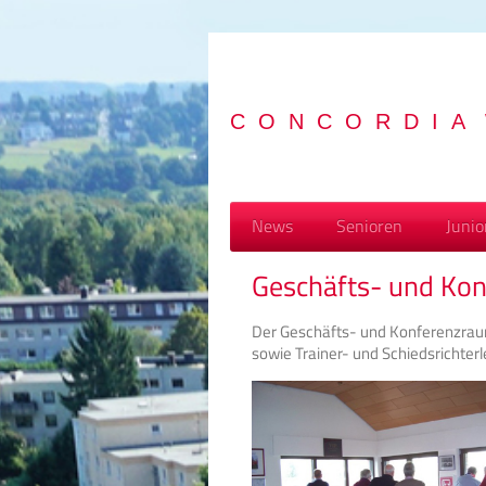
C O N C O R D I A W
News
Senioren
Junio
Geschäfts- und Ko
Der Geschäfts- und Konferenzrau
sowie Trainer- und Schiedsrichter