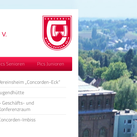
V.
ics Senioren
Pics Junioren
Vereinsheim „Concorden-Eck“
Jugendhütte
Geschäfts- und
Konferenzraum
Concorden-Imbiss